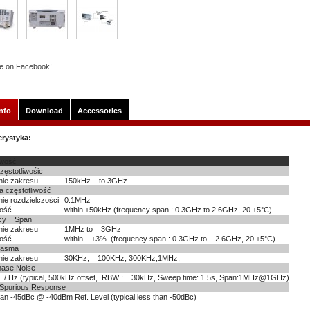
e on Facebook!
nfo
Download
Accessories
erystyka:
iwość
zęstotliwośic
nie zakresu
150kHz to 3GHz
 częstotliwość
ie rozdzielczości
0.1MHz
ość
within ±50kHz (frequency span : 0.3GHz to 2.6GHz, 20 ±5°C)
ncy Span
nie zakresu
1MHz to 3GHz
ość
within ±3% (frequency span : 0.3GHz to 2.6GHz, 20 ±5°C)
pasma
nie zakresu
30KHz, 100KHz, 300KHz,1MHz,
ase Noise
/ Hz (typical, 500kHz offset, RBW : 30kHz, Sweep time: 1.5s, Span:1MHz@1GHz)
 Spurious Response
an -45dBc @ -40dBm Ref. Level (typical less than -50dBc)