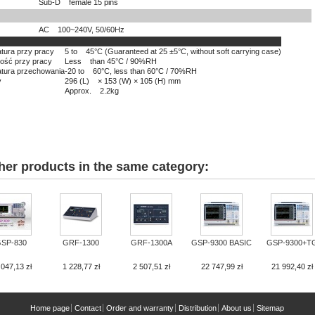
Sub-D female 15 pins
AC 100~240V, 50/60Hz
tura przy pracy
5 to 45°C (Guaranteed at 25 ±5°C, without soft carrying case)
ność przy pracy
Less than 45°C / 90%RH
tura przechowania
-20 to 60°C, less than 60°C / 70%RH
y
296 (L) × 153 (W) × 105 (H) mm
Approx. 2.2kg
her products in the same category:
SP-830
GRF-1300
GRF-1300A
GSP-9300 BASIC
GSP-9300+T
 047,13 zł
1 228,77 zł
2 507,51 zł
22 747,99 zł
21 992,40 zł
Home page
Contact
Order and warranty
Distribution
About us
Sitemap