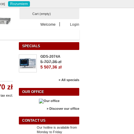
Currency : zł
ontact
sitemap
cej
Rozumiem
Cart
(empty)
Welcome
Login
SPECIALS
GDS-2074A
5 707,36 zł
5 507,36 zł
» All specials
70 zł
OUR OFFICE
tax excl.
» Discover our office
CONTACT US
Our hotline is available from
Monday to Friday