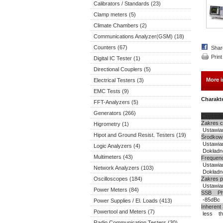
Calibrators / Standards (23)
Clamp meters (5)
Climate Chambers (2)
Communications Analyzer(GSM) (18)
Counters (67)
Shar
Print
Digital IC Tester (1)
Directional Couplers (5)
More i
Electrical Testers (3)
EMC Tests (9)
Charakt
FFT-Analyzers (5)
Generators (266)
Częstotl
Zakres c
Higrometry (1)
Ustawia
Hipot and Ground Resist. Testers (19)
Środkowa
Ustawian
Logic Analyzers (4)
Dokładn
Multimeters (43)
Freque
Ustawia
Network Analyzers (103)
Dokładn
Oscilloscopes (184)
Zakres 
Ustawia
Power Meters (84)
SSB Ph
-85dBc 
Power Supplies / El. Loads (413)
Inherent
Powertool and Meters (7)
less th
Radio Communication Testers (30)