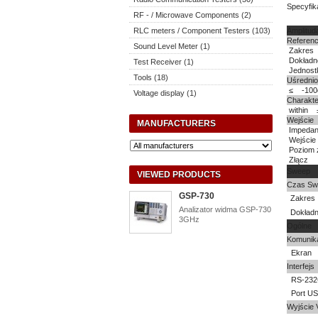
Specyfik
RF - / Microwave Components (2)
RLC meters / Component Testers (103)
Amplitud
Referenc
Sound Level Meter (1)
Zakres
Dokładn
Test Receiver (1)
Jednost
Tools (18)
Uśredni
≤ -100d
Voltage display (1)
Charakte
within
Wejście
MANUFACTURERS
Impedan
Wejści
Poziom 
Złącz
Sweep
VIEWED PRODUCTS
Czas Sw
GSP-730
Zakres
Analizator widma GSP-730
Dokład
3GHz
Ogólne
Komunik
Ekran
Interfejs
RS-23
Port U
Wyjście