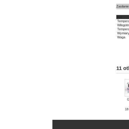
Zasilanie
Inne
Tempera
Wilogot
Tempera
Wymiar
Waga
11 ot
G
18