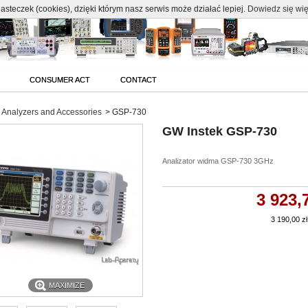
c
asteczek (cookies), dzięki którym nasz serwis może działać lepiej.
Dowiedz się wię
CONSUMER ACT
CONTACT
Analyzers and Accessories
>
GSP-730
GW Instek GSP-730
Analizator widma GSP-730 3GHz
3 923,
3 190,00 zł
MAXIMIZE