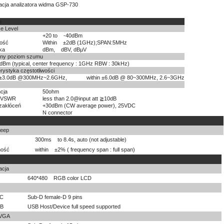
acja analizatora widma GSP-730
a
e Level
+20 to -40dBm
ość
Within ±2dB (1GHz);SPAN:5MHz
ka
dBm, dBV, dBµV
ony poziom szumu
Bm (typical, center frequency : 1GHz RBW : 30kHz)
rystyka częstotliwości
 ±3.0dB @300MHz~2.6GHz, within ±6.0dB @ 80~300MHz, 2.6~3GHz
cja
50ohm
e VSWR
less than 2.0@input att ≧10dB
zakłóceń
+30dBm (CW average power), 25VDC
N connector
eep
300ms to 8.4s, auto (not adjustable)
ność
within ±2% ( frequency span : full span)
acja
640*480 RGB color LCD
2C
Sub-D female-D 9 pins
SB
USB Host/Device full speed supported
 VGA