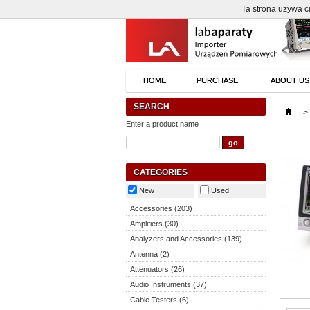
Ta strona używa ci
HOME
PURCHASE
ABOUT US
SEARCH
>
Enter a product name
CATEGORIES
New
Used
Accessories (203)
Amplifiers (30)
Analyzers and Accessories (139)
Antenna (2)
Attenuators (26)
Audio Instruments (37)
Cable Testers (6)